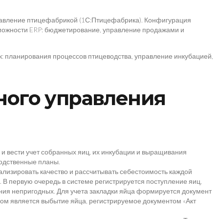
равление птицефабрикой (1С:Птицефабрика). Конфигурация
зможности ERP: бюджетирование, управление продажами и
: планирования процессов птицеводства, управление инкубацией,
ного управления
 вести учет собранных яиц, их инкубации и выращивания
зводственные планы.
ализировать качество и рассчитывать себестоимость каждой
В первую очередь в системе регистрируется поступление яиц,
ения непригодных. Для учета закладки яйца формируется документ
пом является выбытие яйца, регистрируемое документом «Акт