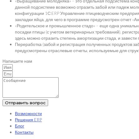
«Выращивание молодняка» – это отдельная подсистема конф
данной подсистеме возможно отразить забой или падеж мол
конфигурации 1С:ERP Управление птицеводческим предприят
закладки яйца, для чего в программе предусмотрен отчет «
«Родительское и промышленное стадо» – еще одна уникаль
посадки птицы (с учетом ветеринарных требований), регист
здесь можно отразить степень амортизации стада, и завести 
Переработка (забой и регистрация полученных продуктов за
предусмотрены отраслевые отчеты, используемые для структ
Напишите нам
Отправить вопрос
Возможности
Решения ERP
Блог
Контакты