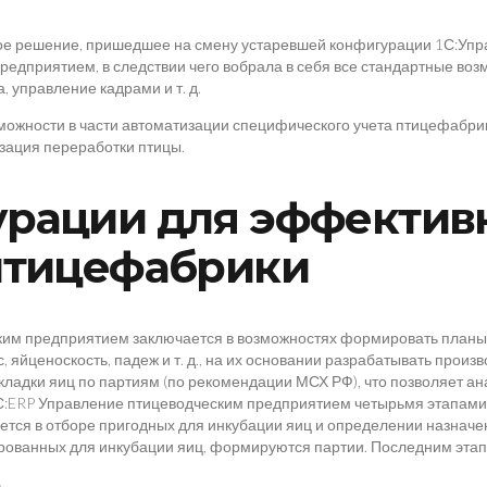
вое решение, пришедшее на смену устаревшей конфигурации 1С:Уп
редприятием, в следствии чего вобрала в себя все стандартные во
 управление кадрами и т. д.
ожности в части автоматизации специфического учета птицефабрик
зация переработки птицы.
рации для эффектив
птицефабрики
им предприятием заключается в возможностях формировать планы и
с, яйценоскость, падеж и т. д., на их основании разрабатывать прои
адки яиц по партиям (по рекомендации МСХ РФ), что позволяет ан
С:ERP Управление птицеводческим предприятием четырьмя этапами. 
ается в отборе пригодных для инкубации яиц и определении назнач
тированных для инкубации яиц, формируются партии. Последним эта