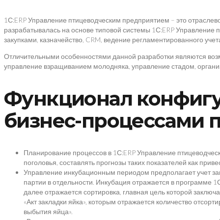
1С:ERP Управление птицеводческим предприятием – это отрасле
разрабатывалась на основе типовой системы 1С:ERP Управление п
закупками, казначейство, CRM, ведение регламентированного учета,
Отличительными особенностями данной разработки являются возм
управление взращиванием молодняка, управление стадом, органи
Функционал конфигу
бизнес-процессами 
Планирование процессов в 1С:ERP Управление птицеводческ
поголовья, составлять прогнозы таких показателей как приве
Управление инкубационным периодом предполагает учет закл
партии в отдельности. Инкубация отражается в программе 1
далее отражается сортировка, главная цель которой заключ
«Акт закладки яйка», которым отражается количество отсор
выбытия яйца».