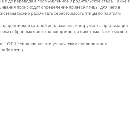
 и до перевода в промышленное и родительское стада. Также в
ивания происходит определение привеса птицы, для чего в
системы можно рассчитать себестоимость птицы по партиям
редприятием, в которой реализованы инструменты организации
ровки собранных яиц и транспортировки животных. Также можно
амме 1С:ERP Управление птицеводческим предприятием
забоя птиц.