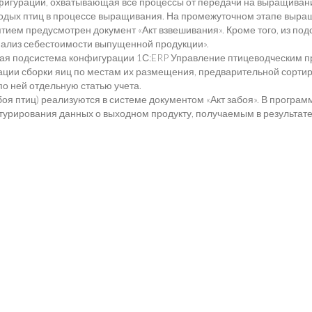
игурации, охватывающая все процессы от передачи на выращивание
одых птиц в процессе выращивания. На промежуточном этапе выращ
ием предусмотрен документ «Акт взвешивания». Кроме того, из под
Анализ себестоимости выпущенной продукции».
ная подсистема конфигурации 1С:ERP Управление птицеводческим п
рации сборки яиц по местам их размещения, предварительной сорти
по ней отдельную статью учета.
боя птиц) реализуются в системе документом «Акт забоя». В прогр
урирования данных о выходном продукту, получаемым в результате 