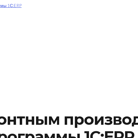
онтным производ
рограммы 1С:ERP