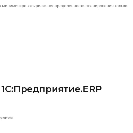
ут минимизировать риски неопределенности планирования только
в 1С:Предприятие.ERP
делием.