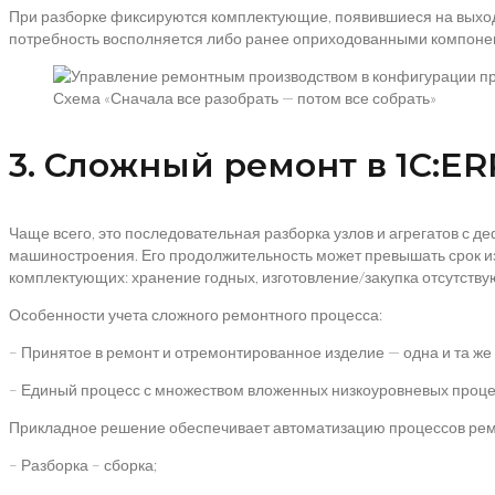
При разборке фиксируются комплектующие, появившиеся на выходе
потребность восполняется либо ранее оприходованными компонен
Схема «Сначала все разобрать — потом все собрать»
3. Сложный ремонт в 1С:ER
Чаще всего, это последовательная разборка узлов и агрегатов с 
машиностроения. Его продолжительность может превышать срок и
комплектующих: хранение годных, изготовление/закупка отсутству
Особенности учета сложного ремонтного процесса:
– Принятое в ремонт и отремонтированное изделие — одна и та же
– Единый процесс с множеством вложенных низкоуровневых процес
Прикладное решение обеспечивает автоматизацию процессов ремо
– Разборка – сборка;