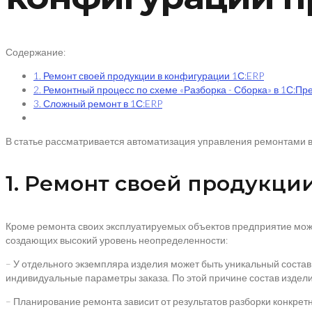
Содержание:
1. Ремонт своей продукции в конфигурации 1С:ERP
2. Ремонтный процесс по схеме «Разборка - Сборка» в 1С:П
3. Сложный ремонт в 1С:ERP
В статье рассматривается автоматизация управления ремонтами 
1. Ремонт своей продукци
Кроме ремонта своих эксплуатируемых объектов предприятие може
создающих высокий уровень неопределенности:
– У отдельного экземпляра изделия может быть уникальный состав 
индивидуальные параметры заказа. По этой причине состав изделия
– Планирование ремонта зависит от результатов разборки конкрет