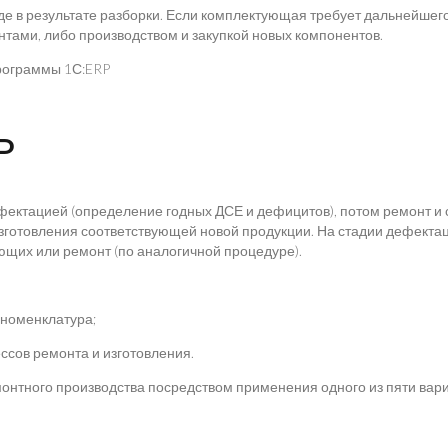
 в результате разборки. Если комплектующая требует дальнейшего р
тами, либо производством и закупкой новых компонентов.
P
дефектацией (определение годных ДСЕ и дефицитов), потом ремонт 
зготовления соответствующей новой продукции. На стадии дефект
ющих или ремонт (по аналогичной процедуре).
 номенклатура;
сов ремонта и изготовления.
нтного производства посредством применения одного из пяти вари