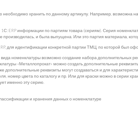
 необходимо хранить по данному артикулу. Например, возможна на
1С: ERP информации по партиям товара (сериям). Серия номенклат
 производилась, и была выпущена. Или это партия материала, кото
С: ERP, для идентификации конкретной партии ТМЦ, по которой был о
я вида номенклатуры возможно создание набора дополнительных р
нклатуры «Металлопрокат» можно создать дополнительные реквизит
 же дополнительные реквизиты могут создаваться и для характеристи
я, номер цвета по каталогу и пр. Или для краски можно в серии хр
зует именно эту серию.
классификации и хранения данных о номенклатуре