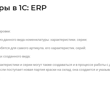
ы в 1С: ERP
ровки;
з данного вида номенклатуры: характеристики, серии;
ятся для самого артикула, его характеристик, серий;
х созданного вида;
рактеристики и серии могут также создаваться и в процессе работы 
сли поступает новая партия краски на склад, она создается и указы
: