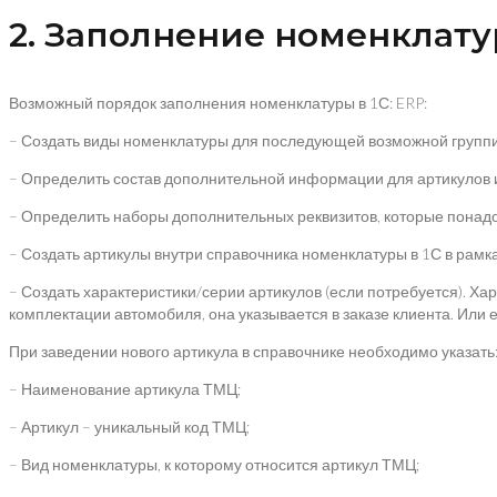
2. Заполнение номенклатур
Возможный порядок заполнения номенклатуры в 1С: ERP:
– Создать виды номенклатуры для последующей возможной группи
– Определить состав дополнительной информации для артикулов и
– Определить наборы дополнительных реквизитов, которые понадоб
– Создать артикулы внутри справочника номенклатуры в 1С в рамка
– Создать характеристики/серии артикулов (если потребуется). Ха
комплектации автомобиля, она указывается в заказе клиента. Или е
При заведении нового артикула в справочнике необходимо указать
– Наименование артикула ТМЦ;
– Артикул – уникальный код ТМЦ;
– Вид номенклатуры, к которому относится артикул ТМЦ;