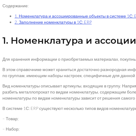
Содержание:
1. Номенклатура и ассоциированные объекты в системе 1С: 
2. Заполнение номенклатуры в 1С: ERP
1. Номенклатура и ассоци
Для хранения информации о приобретаемых материалах, покупных 
В этом справочнике может храниться достаточно разнородная ин
по группам, имеющим наборы настроек, специфичные для данной 
Вид номенклатуры описывает артикулы, входящие в группу. Напри
разбить металлопрокат по видам номенклатуры, содержащим более 
номенклатуры по видам номенклатуры зависит от решения самого п
В системе 1С: ERP существуют несколько типов видов номенклатур
– Товар;
– Набор;