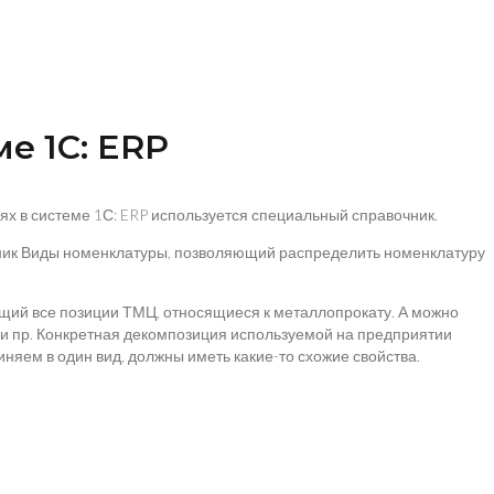
е 1С: ERP
х в системе 1С: ERP используется специальный справочник.
чник Виды номенклатуры, позволяющий распределить номенклатуру
щий все позиции ТМЦ, относящиеся к металлопрокату. А можно
к и пр. Конкретная декомпозиция используемой на предприятии
яем в один вид, должны иметь какие-то схожие свойства.