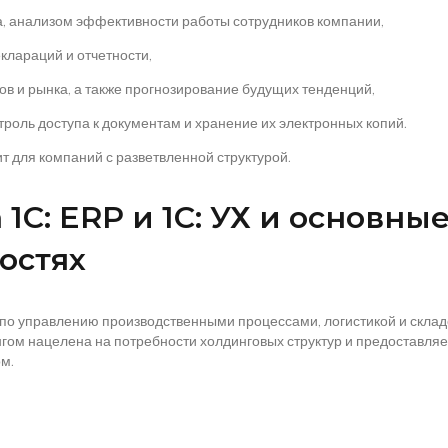
а, анализом эффективности работы сотрудников компании,
еклараций и отчетности,
ов и рынка, а также прогнозирование будущих тенденций,
троль доступа к документам и хранение их электронных копий.
для компаний с разветвленной структурой.
1С: ERP и 1С: УХ и основны
остях
по управлению производственными процессами, логистикой и складс
нгом нацелена на потребности холдинговых структур и предоставля
м.