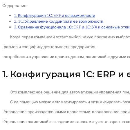
Содержание:
1. Конфигурация 1С: ERP и ее возможности
2. 1C: Управление холдингом и ее возможности
3. Сравнение функционала 1С: ERP и 1С: УХ и основные отл
Когда перед компанией встает выбор, какую программу выбрать – 1
-размер и специфику деятельности предприятия,
-потребности в управлении производством, логистикой и другими
1. Конфигурация 1С: ERP и
Это комплексное решение для автоматизации управления предпр
С ее помощью можно автоматизировать и оптимизировать различ
-Управление производственными процессами: планирование произво
-Управление логистикой и складскими запасами: учет товаров на с