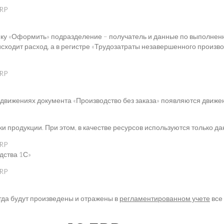
опку «Оформить» подразделение – получатель и данные по выполнен
сходит расход, а в регистре «Трудозатраты незавершенного произво
движениях документа «Производство без заказа» появляются движе
родукции. При этом, в качестве ресурсов используются только дан
дства 1С»
огда будут произведены и отражены в
регламентированном учете
все