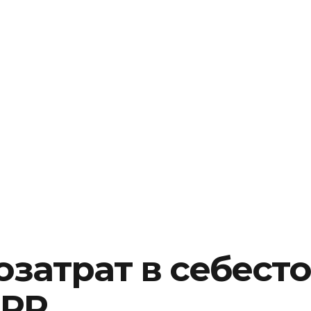
затрат в себест
ERP