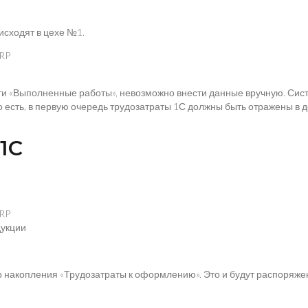
исходят в цехе №1.
сти «Выполненные работы», невозможно внести данные вручную. Сис
о есть, в первую очередь трудозатраты 1С должны быть отражены в 
1С
.
дукции
 накопления «Трудозатраты к оформлению». Это и будут распоряже