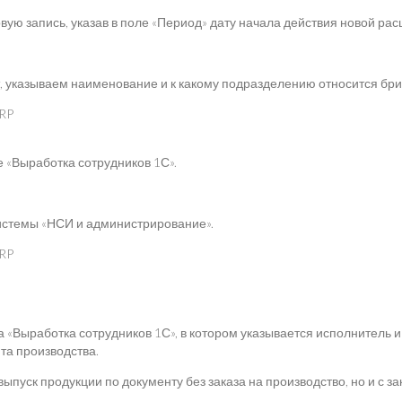
овую запись, указав в поле «Период» дату начала действия новой рас
указываем наименование и к какому подразделению относится бри
е «Выработка сотрудников 1С».
темы «НСИ и администрирование».
работка сотрудников 1С», в котором указывается исполнитель и 
та производства.
ск продукции по документу без заказа на производство, но и с за