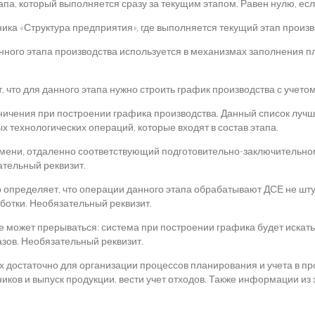
па, который выполняется сразу за текущим этапом. Равен нулю, есл
ка «Структура предприятия», где выполняется текущий этап произв
нного этапа производства используется в механизмах заполнения п
, что для данного этапа нужно строить график производства с учето
аничения при построении графика производства. Данный список лучш
х технологических операций, которые входят в состав этапа.
мени, отдаленно соответствующий подготовительно-заключительном
ательный реквизит.
определяет, что операции данного этапа обрабатывают ДСЕ не штуч
отки. Необязательный реквизит.
 не может прерываться: система при построении графика будет искат
азов. Необязательный реквизит.
 достаточно для организации процессов планирования и учета в пр
ков и выпуск продукции, вести учет отходов. Также информации из 