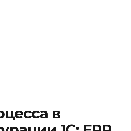
цесса в
рации 1С: ERP