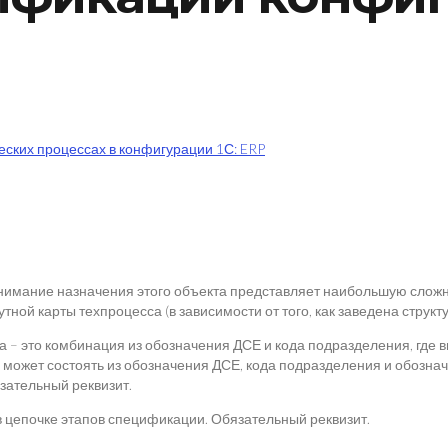
еских процессах в конфигурации 1С: ERP
нимание назначения этого объекта представляет наибольшую сложност
ной карты техпроцесса (в зависимости от того, как заведена структ
а – это комбинация из обозначения ДСЕ и кода подразделения, где
а может состоять из обозначения ДСЕ, кода подразделения и обозна
язательный реквизит.
в цепочке этапов спецификации. Обязательный реквизит.