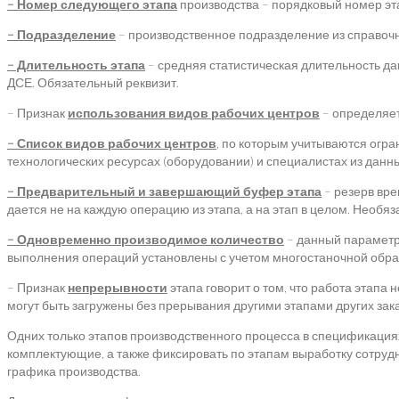
– Номер следующего этапа
производства – порядковый номер эта
– Подразделение
– производственное подразделение из справочни
– Длительность этапа
– средняя статистическая длительность да
ДСЕ. Обязательный реквизит.
– Признак
использования видов рабочих центров
– определяет
– Список видов рабочих центров
, по которым учитываются огр
технологических ресурсах (оборудовании) и специалистах из данны
– Предварительный и завершающий буфер этапа
– резерв вре
дается не на каждую операцию из этапа, а на этап в целом. Необяз
– Одновременно производимое количество
– данный параметр 
выполнения операций установлены с учетом многостаночной обраб
– Признак
непрерывности
этапа говорит о том, что работа этапа
могут быть загружены без прерывания другими этапами других зак
Одних только этапов производственного процесса в спецификациях
комплектующие, а также фиксировать по этапам выработку сотрудни
графика производства.