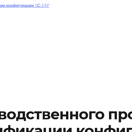
водственного про
ификации конфигу