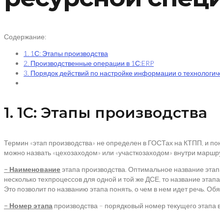
Содержание:
1. 1С: Этапы производства
2. Производственные операции в 1С:ERP
3. Порядок действий по настройке информации о технологич
1. 1С: Этапы производства
Термин «этап производства» не определен в ГОСТах на КТПП, и по
можно назвать «цехозаходом» или «участкозаходом» внутри маршрут
– Наименование
этапа производства. Оптимальное название этап
несколько техпроцессов для одной и той же ДСЕ, то название этап
Это позволит по названию этапа понять, о чем в нем идет речь. Об
– Номер этапа
производства – порядковый номер текущего этапа 