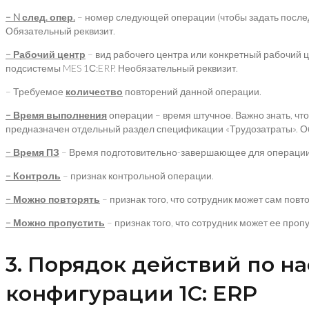
– N
след. опер.
– номер следующей операции (чтобы задать после
Обязательный реквизит.
– Рабочий центр
– вид рабочего центра или конкретный рабочий ц
подсистемы MES 1С:ERP. Необязательный реквизит.
– Требуемое
количество
повторений данной операции.
– Время выполнения
операции – время штучное. Важно знать, чт
предназначен отдельный раздел спецификации «Трудозатраты». О
– Время ПЗ
– Время подготовительно-завершающее для операции. 
– Контроль
– признак контрольной операции.
– Можно повторять
– признак того, что сотрудник может сам повт
– Можно пропустить
– признак того, что сотрудник может ее про
3. Порядок действий по н
конфигурации 1С: ERP