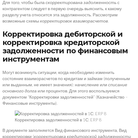
Для того, чтобы была
скорректирова
на
задолженность
с
контрагентом следует в первую очередь выяснить, к какому
разделу учета относится эта задолженность. Рассмотрим
возможные схемы
корректировок взаиморасчетов
.
Корректировка дебиторской и
корректировка кредиторской
задолженности по финансовым
инструментам
Могут возникнуть ситуации, когда необходимо изменить
состояние взаиморасчетов по кредитам и займам (полученным
или выданным, не имеет значения): начисление или
списание
основн
ого
долг
а
или процентов. Для этого воспользуемся
документом “Корректировки задолженностей” (Казначейство –
Финансовые инструменты).
Корректировка задолженностей в 1С: ERP 8
В документе заполняется Вид финансового инструмента, Вид
корректировки (
корректировка
кредиторской
задолженности