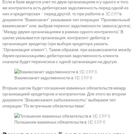
Если в базе ведется учет по двум организациям и у одного и того
же контрагента есть дебиторская задолженность перед одной из
них и кредиторская – перед другой, то при
работе в 1С:
ERP
в
документе “Взамозачет” указываем тип операции “Произвольный
взаимозачет” или, выбрав перенос задолженности (аванса/долга),
“Между двумя организациями в рамках одного контрагента”. В
шапке указывается организация, контрагент-дебитор и
организация-кредитор (при выборе кредитора указать
“Организация-клиент”). Таким образом, при
взаимозачете между
двумя организациями
дебиторская задолженность клиента
сначала будет перенесена с одной организации на другую.
Взаимозачет задолженности в 1С: ERP 8
Вторым шагом будет погашение взаимных обязательств между
организацией-кредитором и контрагентом. Для этого во втором
документе “
Взаимозачет задолженности
” выбираем тип
операции “По встречным обязательствам”.
Погашение взаимных обязательств в 1С: ERP 8