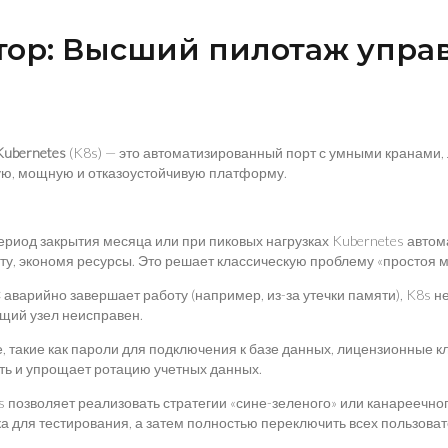
ратор: Высший пилотаж упр
Kubernetes
(K8s) — это автоматизированный порт с умными кранами,
ую, мощную и отказоустойчивую платформу.
В период закрытия месяца или при пиковых нагрузках Kubernetes ав
ту, экономя ресурсы. Это решает классическую проблему «простоя м
С аварийно завершает работу (например, из-за утечки памяти), K8s н
ущий узел неисправен.
 такие как пароли для подключения к базе данных, лицензионные к
сть и упрощает ротацию учетных данных.
es позволяет реализовать стратегии «сине-зеленого» или канареечн
а для тестирования, а затем полностью переключить всех пользоват