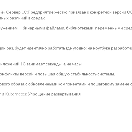
». Сервер 1С:Предприятие жестко привязан к конкретной версии О
тных различий в средах.
 окружением — бинарными файлами, библиотеками, переменными сре
н раз, будет идентично работать где угодно: на ноутбуке разработчи
иложений 1С занимает секунды, а не часы.
онфликты версий и повышая общую стабильность системы.
ового образа с обновленными компонентами и пошаговому замене с