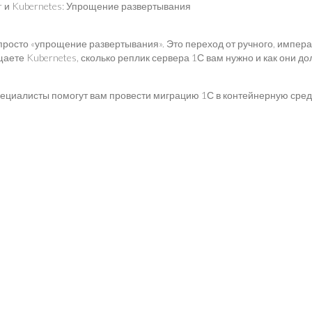
росто «упрощение развертывания». Это переход от ручного, императи
ете Kubernetes, сколько реплик сервера 1С вам нужно и как они д
ециалисты помогут вам провести миграцию 1С в контейнерную сред