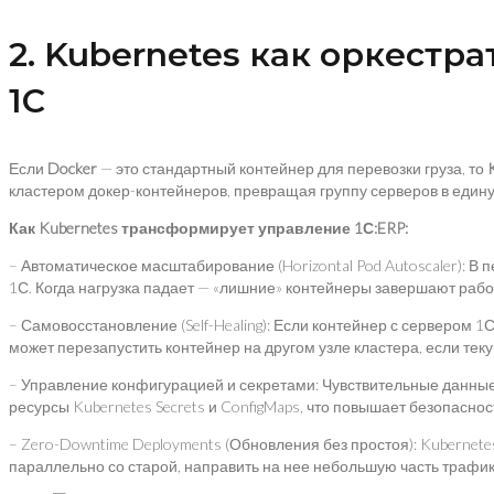
2. Kubernetes как оркест
1С
Если
Docker
— это стандартный контейнер для перевозки груза, то
кластером докер-контейнеров, превращая группу серверов в един
Как Kubernetes трансформирует управление 1С:ERP:
– Автоматическое масштабирование (Horizontal Pod Autoscaler): 
1С. Когда нагрузка падает — «лишние» контейнеры завершают рабо
– Самовосстановление (Self-Healing): Если контейнер с сервером 1
может перезапустить контейнер на другом узле кластера, если тек
– Управление конфигурацией и секретами: Чувствительные данные,
ресурсы Kubernetes Secrets и ConfigMaps, что повышает безопасно
– Zero-Downtime Deployments (Обновления без простоя): Kubernet
параллельно со старой, направить на нее небольшую часть трафик