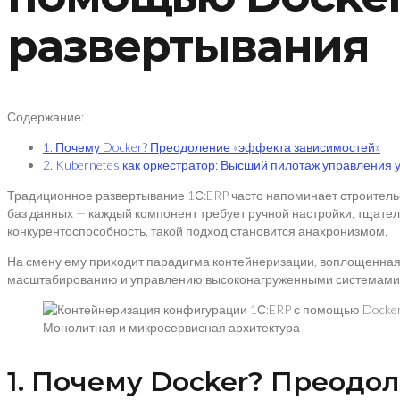
развертывания
Содержание:
1. Почему Docker? Преодоление «эффекта зависимостей»
2. Kubernetes как оркестратор: Высший пилотаж управления 
Традиционное развертывание 1С:ERP часто напоминает строительс
баз данных — каждый компонент требует ручной настройки, тщател
конкурентоспособность, такой подход становится анахронизмом.
На смену ему приходит парадигма контейнеризации, воплощенная в
масштабированию и управлению высоконагруженными системами, 
Монолитная и микросервисная архитектура
1. Почему Docker? Преодо