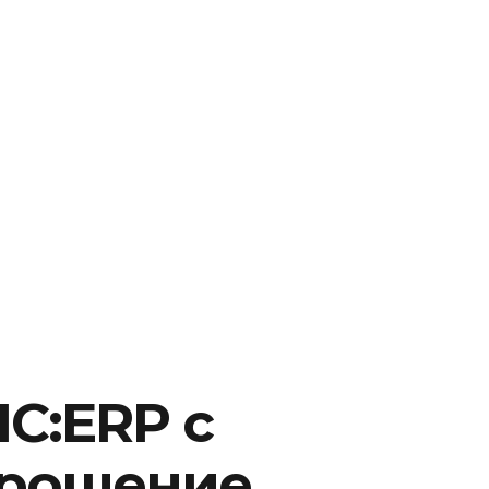
С:ERP с
прощение