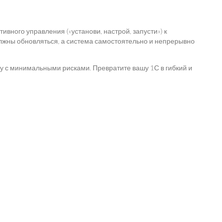
вного управления («установи, настрой, запусти») к
олжны обновляться, а система самостоятельно и непрерывно
у с минимальными рисками. Превратите вашу 1С в гибкий и