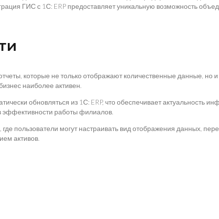
теграция ГИС с 1С: ERP предоставляет уникальную возможность объ
ти
отчеты, которые не только отображают количественные данные, но 
 бизнес наиболее активен.
тически обновляться из 1С: ERP, что обеспечивает актуальность ин
из эффективности работы филиалов.
 где пользователи могут настраивать вид отображения данных, пе
ем активов.