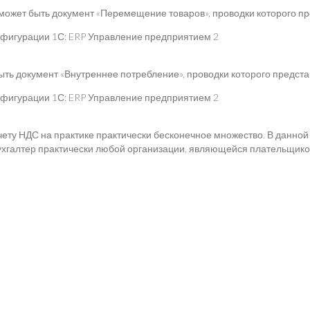
ет быть документ «Перемещение товаров», проводки которого пре
ь документ «Внутреннее потребление», проводки которого представ
чету НДС на практике практически бесконечное множество. В данной
бухгалтер практически любой организации, являющейся плательщик