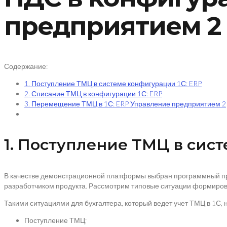
предприятием 2
Содержание:
1. Поступление ТМЦ в системе конфигурации 1С: ERP
2. Списание ТМЦ в конфигурации 1С: ERP
3. Перемещение ТМЦ в 1С: ERP Управление предприятием 2
1. Поступление ТМЦ в сис
В качестве демонстрационной платформы выбран программный прод
разработчиком продукта. Рассмотрим типовые ситуации формиров
Такими ситуациями для бухгалтера, который ведет учет ТМЦ в 1С, 
Поступление ТМЦ;