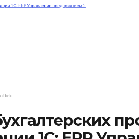
ухгалтерских про
ции 1С: ERP Упр