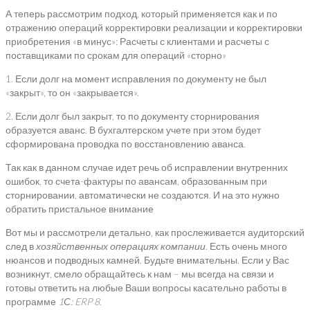
А теперь рассмотрим подход, который применяется как и по
отражению операций корректировки реализации и корректировки
приобретения «в минус»: Расчеты с клиентами и расчеты с
поставщиками по срокам для операций «сторно»
1. Если долг на момент исправления по документу не был
«закрыт», то он «закрывается».
2. Если долг был закрыт, то по документу сторнирования
образуется аванс. В бухгалтерском учете при этом будет
сформирована проводка по восстановлению аванса.
Так как в данном случае идет речь об исправлении внутренних
ошибок, то счета-фактуры по авансам, образованным при
сторнировании, автоматически не создаются. И на это нужно
обратить пристальное внимание
Вот мы и рассмотрели детально, как прослеживается аудиторский
след в
хозяйственных операциях компании
. Есть очень много
нюансов и подводных камней. Будьте внимательны. Если у Вас
возникнут, смело обращайтесь к нам – мы всегда на связи и
готовы ответить на любые Ваши вопросы касательно работы в
программе
1С:
ERP
8
.