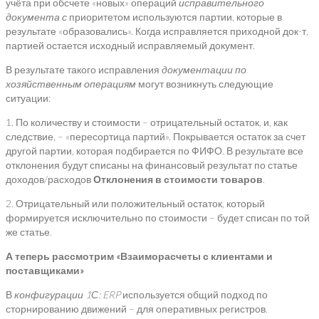
учёта при обсчете «новых» операций
исправительного
документа с
приоритетом используются партии, которые в
результате «образовались». Когда исправляется приходной док-т,
партией остается исходный исправляемый документ.
В результате такого исправления
документации по
хозяйственным операциям
могут возникнуть следующие
ситуации:
1. По количеству и стоимости – отрицательный остаток, и, как
следствие, – «пересортица партий». Покрывается остаток за счет
другой партии, которая подбирается по ФИФО. В результате все
отклонения будут списаны на финансовый результат по статье
доходов/расходов
Отклонения в стоимости товаров
.
2. Отрицательный или положительный остаток, который
формируется исключительно по стоимости – будет списан по той
же статье.
А теперь рассмотрим «Взаиморасчеты с клиентами и
поставщиками»
В
конфигурации
1С:
ERP
используется общий подход по
сторнированию движений – для оперативных регистров.