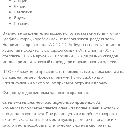
Секции;
Линии;
Стеллажи;
Ярусы;
Позиции.
В качестве разделителей можно использовать символы «точка»,
«дефис», «тире», «пробел» или не использовать разделитель.
Например, адрес места «А-01-01-2-5» будет означать, что место
хранения находится в складской секции «А», на линии «01», в
стеллаже «01», на ярусе «2», в позиции «5». Для разных складов
можно применять разный подход при формировании адресов.
В 1С:ERP возможно присваивать произвольные адреса местам на
складе, например, «Ворота приемки 1», что удобно для
идентификации мест в зонах приемки, отгрузки и прочих.
Существует две системы адресного хранения.
Система статического адресного хранения.
За
номенклатурой закрепляется одна или более ячеек, в которых
она должна храниться. При размещении и подборе товаров в
системе указано, в какое место нужно разместить товар или из
какого места подобрать. Статическая система как правило